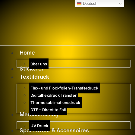
Deutsch
Home
über uns
Stickerei
Textildruck
Flex- und Flockfolien-Transferdruck
Digitalflexdruck Transfer
Thermosublimationsdruck
DTF – Direct to Foil
Merchandising
UV Druck
Sportswear & Accessoires